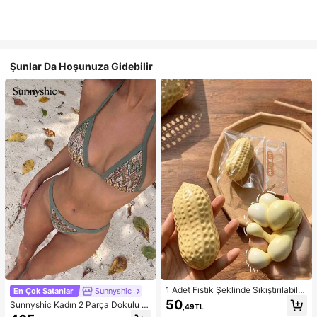
Şunlar Da Hoşunuza Gidebilir
1 Adet Fıstık Şeklinde Sıkıştırılabilir
En Çok Satanlar
Sunnyshic
Stres Oyuncağı, Ofis Rahatlaması v
50
Sunnyshic Kadın 2 Parça Dokulu Ör
,49TL
e Parti Etkileşimi İçin Uygun, Doğu
gü Bikini Seti, Çok Renkli Dekolteli