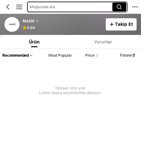
Mağazada ara
MaGH
Takip Et
5.00
Ürün
Yorumlar
Recommended
Most Popular
Price
Filtrele
Eşleşen ürün yok
Lütfen başka seçeneklerle deneyin.