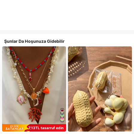
Şunlar Da Hoşunuza Gidebilir
7,13TL tasarruf edin