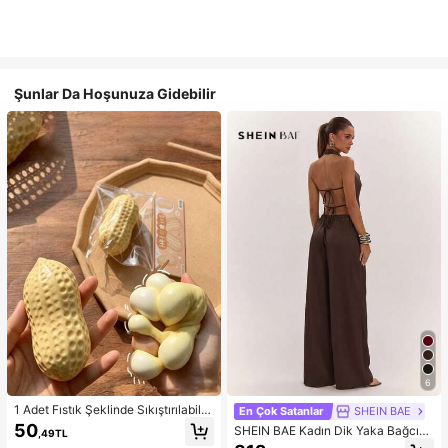
Şunlar Da Hoşunuza Gidebilir
6
1 Adet Fıstık Şeklinde Sıkıştırılabilir
En Çok Satanlar
SHEIN BAE
Stres Oyuncağı, Ofis Rahatlaması v
50
SHEIN BAE Kadın Dik Yaka Bağcıklı
,49TL
e Parti Etkileşimi İçin Uygun, Doğu
Günlük Düz Renk Moda Takımı, Ra