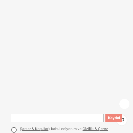
al Tarz Parti Fotoğraf Süsü
1
Kaydol
1
Şartlar & Koşullar
'ı kabul ediyorum ve
Gizlilik & Çerez