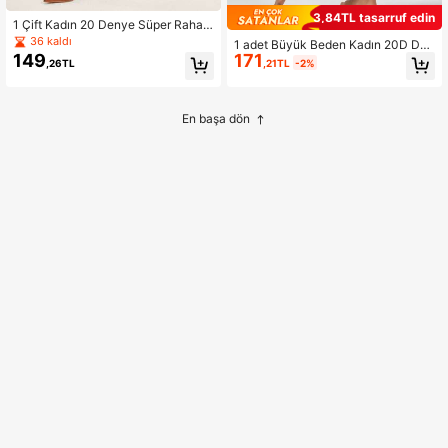
3,84TL tasarruf edin
1 Çift Kadın 20 Denye Süper Rahat
Seksi Şeffaf Külotlu Çorap, Günlük
36 kaldı
1 adet Büyük Beden Kadın 20D Düz
Kullanımda Çekici Kıvrımlar İçin Esn
149
171
Renk Deve Tüyü Külotlu Çorap
,26TL
,21TL
-2%
ek, Yumuşak ve Nefes Alabilir
En başa dön