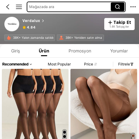
Mağazada ara
Verdalux
Takip Et
1.4K Takipçiler
4.84
38K+ Yakın zamanda satıldı
38K+ Yeniden satın alma
Giriş
Ürün
Promosyon
Yorumlar
Recommended
Most Popular
Price
Filtrele