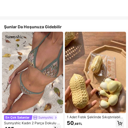
Şunlar Da Hoşunuza Gidebilir
1 Adet Fıstık Şeklinde Sıkıştırılabilir
En Çok Satanlar
Sunnyshic
Stres Oyuncağı, Ofis Rahatlaması v
50
Sunnyshic Kadın 2 Parça Dokulu Ör
,49TL
e Parti Etkileşimi İçin Uygun, Doğu
gü Bikini Seti, Çok Renkli Dekolteli