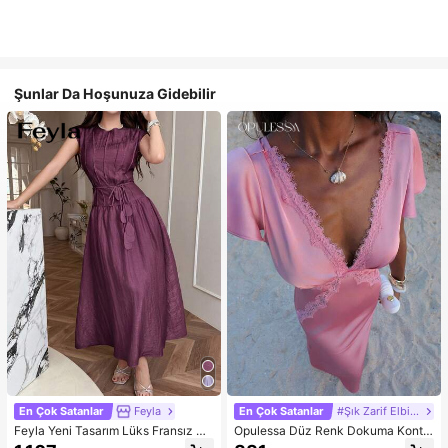
Şunlar Da Hoşunuza Gidebilir
En Çok Satanlar
Feyla
En Çok Satanlar
#Şık Zarif Elbise
Feyla Yeni Tasarım Lüks Fransız Şı
Opulessa Düz Renk Dokuma Kontr
k Romantik Mor Tatil Elbisesi
ast Dantel V Yaka Kadın Elbisesi, İlk