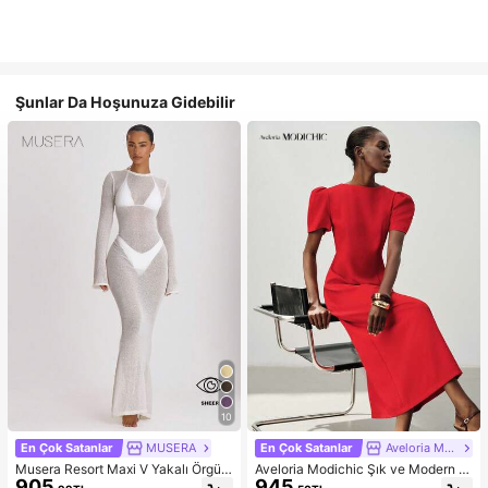
Şunlar Da Hoşunuza Gidebilir
10
En Çok Satanlar
MUSERA
En Çok Satanlar
Aveloria Modichic
Musera Resort Maxi V Yakalı Örgü
Aveloria Modichic Şık ve Modern M
905
945
Plaj Elbisesi, Mayo, Tatil, Yaz Seya
inimalist Kadın Uzun Elbise, Fransız