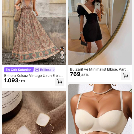
12
Bu Zarif ve Minimalist Elbise. Parti
En Çok Satanlar
Brillora
769
Siyah Yaz
,35TL
Brillora Kolsuz Vintage Uzun Elbise,
1.093
Yaz Modası
,11TL