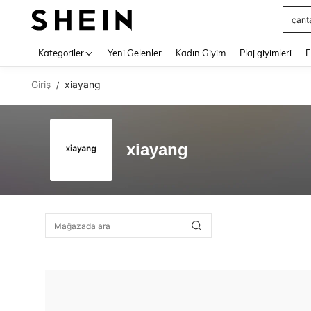
çant
Use up 
Kategoriler
Yeni Gelenler
Kadın Giyim
Plaj giyimleri
E
Giriş
xiayang
/
xiayang