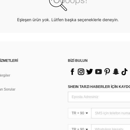
Eşleşen ürün yok. Lütfen başka seçeneklerle deneyin.
İZMETLERİ
BİZİ BULUN
rgiler
n
SHEIN TARZI HABERLER IÇIN KAY
an Sorular
TR + 90
TR + 90