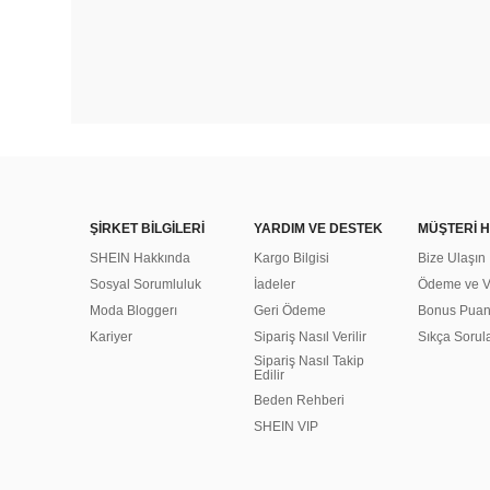
ŞİRKET BİLGİLERİ
YARDIM VE DESTEK
MÜŞTERİ H
SHEIN Hakkında
Kargo Bilgisi
Bize Ulaşın
Sosyal Sorumluluk
İadeler
Ödeme ve Ve
Moda Bloggerı
Geri Ödeme
Bonus Pua
Kariyer
Sipariş Nasıl Verilir
Sıkça Sorul
Sipariş Nasıl Takip
Edilir
Beden Rehberi
SHEIN VIP