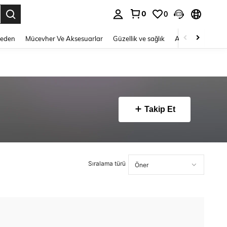
0
0
 to select.
Beden
Mücevher Ve Aksesuarlar
Güzellik ve sağlık
Ayakkabı
Ev T
Takip Et
Sıralama türü