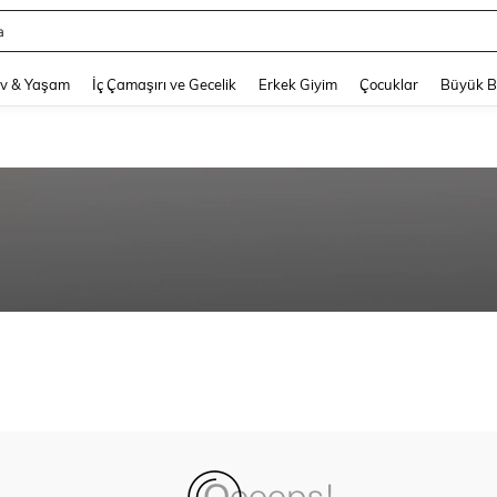
a
and down arrow keys to navigate search Son arama and Keşif Arama. Press Enter
v & Yaşam
İç Çamaşırı ve Gecelik
Erkek Giyim
Çocuklar
Büyük 