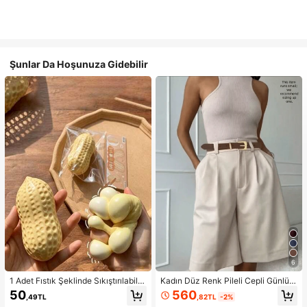
Şunlar Da Hoşunuza Gidebilir
6
1 Adet Fıstık Şeklinde Sıkıştırılabilir
Kadın Düz Renk Pileli Cepli Günlük
Stres Oyuncağı, Ofis Rahatlaması v
Çok Yönlü Yazlık Şort, Zahmetsiz S
560
50
,82TL
-2%
,49TL
e Parti Etkileşimi İçin Uygun, Doğu
til