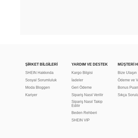
ŞİRKET BİLGİLERİ
YARDIM VE DESTEK
MÜŞTERİ H
SHEIN Hakkında
Kargo Bilgisi
Bize Ulaşın
Sosyal Sorumluluk
İadeler
Ödeme ve Ve
Moda Bloggerı
Geri Ödeme
Bonus Pua
Kariyer
Sipariş Nasıl Verilir
Sıkça Sorul
Sipariş Nasıl Takip
Edilir
Beden Rehberi
SHEIN VIP