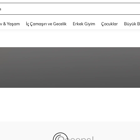
a
and down arrow keys to navigate search Son arama and Keşif Arama. Press Enter
v & Yaşam
İç Çamaşırı ve Gecelik
Erkek Giyim
Çocuklar
Büyük 