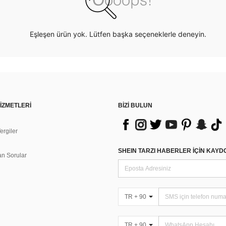
Eşleşen ürün yok. Lütfen başka seçeneklerle deneyin.
İZMETLERİ
BİZİ BULUN
rgiler
n
SHEIN TARZI HABERLER IÇIN KAY
an Sorular
TR + 90
TR + 90