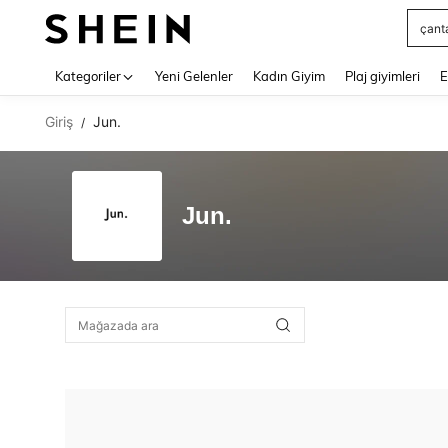
çant
Use up 
Kategoriler
Yeni Gelenler
Kadın Giyim
Plaj giyimleri
E
Giriş
Jun.
/
Jun.