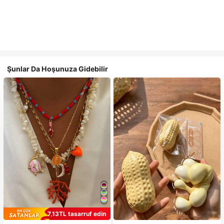
Şunlar Da Hoşunuza Gidebilir
7,13TL tasarruf edin