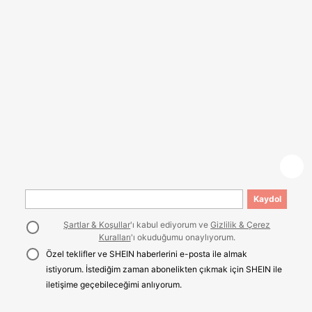
Kaydol
Şartlar & Koşullar
'ı kabul ediyorum ve
Gizlilik & Çerez
Kuralları
'ı okuduğumu onaylıyorum.
Özel teklifler ve SHEIN haberlerini e-posta ile almak
istiyorum. İstediğim zaman abonelikten çıkmak için SHEIN ile
iletişime geçebileceğimi anlıyorum.