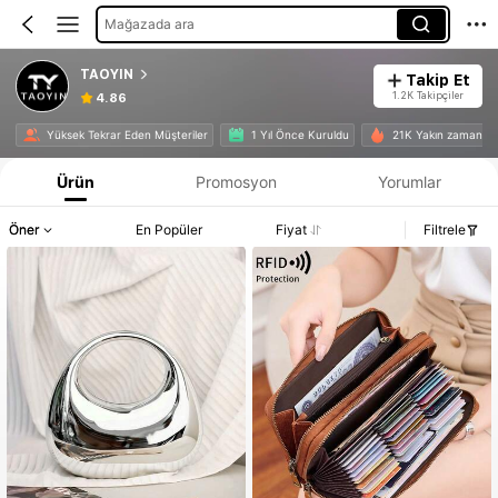
Mağazada ara
TAOYIN
Takip Et
1.2K Takipçiler
4.86
Yüksek Tekrar Eden Müşteriler
1 Yıl Önce Kuruldu
21K Yakın zamanda s
Ürün
Promosyon
Yorumlar
Öner
En Popüler
Fiyat
Filtrele