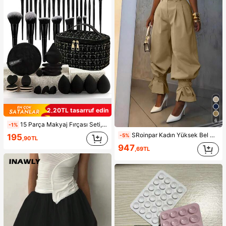
2,20TL tasarruf edin
6
15 Parça Makyaj Fırçası Seti, Saklama Çantasıyla Birlikte, Tüm Siyah Makyaj Aletleri ve Fırçaları İçin Uygun, İnce Fırça Başlığı Tasarımı, Yumuşak Kıllar, Dünya Tatilleri İçin İdeal Hediye
-1%
SRoinpar Kadın Yüksek Bel Parlak Kırmızı Balon Pantolon, Zarif Pileli Fırfırlı Etek Uçlu Bilek Boyu Pantolon, Günlük Bahar/Yaz Modası Zayıf Gösteren Geniş Paça Pantolon
-5%
195
,90TL
947
,69TL