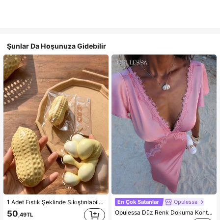
Şunlar Da Hoşunuza Gidebilir
En Çok Satanlar
Opulessa
1 Adet Fıstık Şeklinde Sıkıştırılabilir Stres Oyuncağı, Ofis Rahatlaması ve Parti Etkileşimi İçin Uygun, Doğum Günü, Tatil ve Aile Toplantıları İçin Hediye, Stres Giderici
Opulessa Düz Renk Dokuma Kontrast Dantel V Yaka Kadın Elbisesi, İlkbahar/Yaz Tatili İçin
50
,49TL