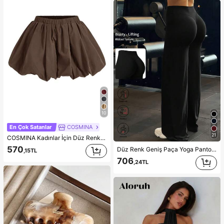
10
En Çok Satanlar
COSMINA
21
COSMINA Kadınlar İçin Düz Renk Elastik Bel Şık Çok Yönlü Harem Pantolon
570
Düz Renk Geniş Paça Yoga Pantolonu, Rahat ve İnceltici, Koşu, Fitness ve Çeşitli Yoga Aktiviteleri İçin Uygun, Siyah Bahar Spor ve Athleisure
,15TL
706
,24TL