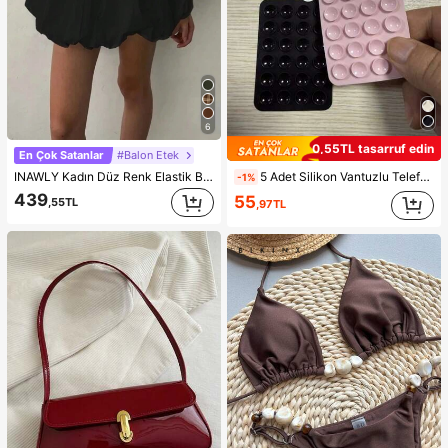
6
0,55TL tasarruf edin
En Çok Satanlar
#Balon Etek
INAWLY Kadın Düz Renk Elastik Bel Pileli Kısa, Siyah Etek
5 Adet Silikon Vantuzlu Telefon Kılıf Tutucu, Vantuzlu Telefon Standı, Yapışkanlı Telefon Tutucu, Yapışkanlı Telefon Standı (Kullanmadan önce yüzeyi dikkatlice temizleyin, temiz ve düz olduğundan emin olun. Yapıştırdıktan sonra kullanmak için 30 dakika bekleyin), Olmazsa Olmaz
-1%
439
55
,55TL
,97TL