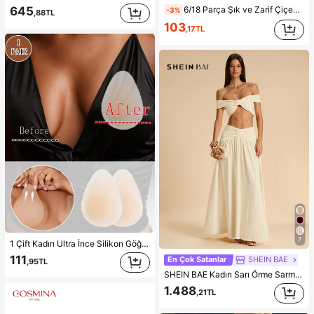
645
6/18 Parça Şık ve Zarif Çiçekli Geometrik Çoklu Altın Metalik Küpe Seti, Kadın Moda Küpe Seti (Hafif CCB Malzeme, Solmaz), Kadınlar İçin Hediye
-3%
,88TL
103
,17TL
7
1 Çift Kadın Ultra İnce Silikon Göğüs Kaldırma Pedleri, Görünmez Dikişsiz Push-Up Pedler, Sırtı Açık Elbiseler ve Askısız Kıyafetler İçin Uygun, Düğün
111
En Çok Satanlar
SHEIN BAE
,95TL
SHEIN BAE Kadın Sarı Örme Sarma Geniş Omuzlu Tişört ve Orta-Düşük Bel Balık Kuyruğu Etek, Kadın Sarı İki Parça Takım, Zarif İki Parça Takım, Plaj Tatili ve Plaj Tatili İçin Uygun, Sarı Kombin, Zarif Kokteyl İki Parça Takım, Hafta Sonu Partisi İki Parça Takım, Sarı Zarif Kombin
1.488
,21TL