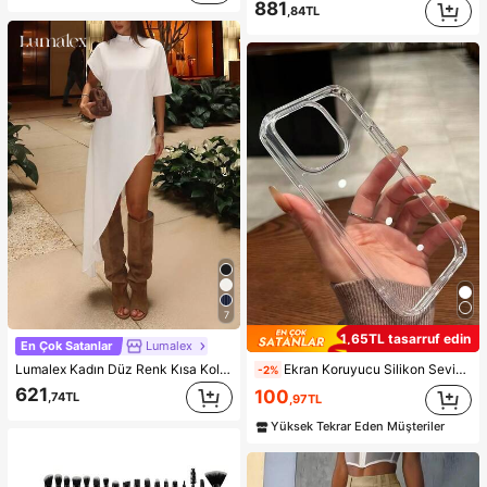
881
,84TL
7
1,65TL tasarruf edin
En Çok Satanlar
Lumalex
Lumalex Kadın Düz Renk Kısa Kollu Dik Yaka Asimetrik Etekli Üst
Ekran Koruyucu Silikon Sevimli Minimalist Darbeye Dayanıklı Düz Renk Şık Yüksek Kalite Apple Şeffaf Sade Tam Gövde Parlak Telefon Kılıfı 15/15 Pro Max/15 Pro/15 Plus/11/12/13/14/16 Pro Max/XS/XR/11 Pro/11 Pro Max/12 Pro/12 Pro Max/13 Pro/13 Pro Max/7 Plus/14 Pro/14 Pro Max/14 Plus/16 Pro/16 Plus/7 Plus/8 Plus/8/SE2 ile Uyumlu Su Geçirmez Düşmeye Karşı Dayanıklı Çizilmeye Karşı Dayanıklı Doğum Günü Hediyesi Yıldönümü Profesyonel
-2%
621
100
,74TL
,97TL
Yüksek Tekrar Eden Müşteriler