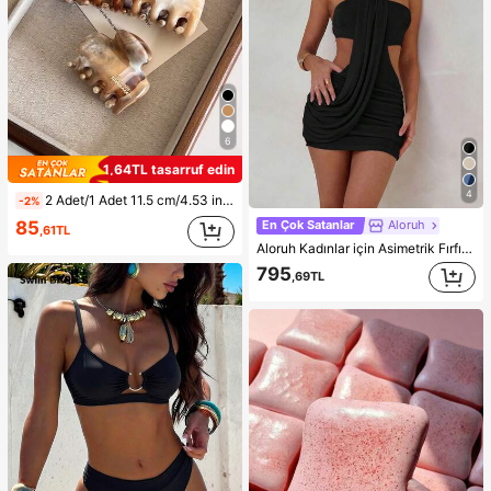
6
1,64TL tasarruf edin
4
2 Adet/1 Adet 11.5 cm/4.53 inç Mermer Desenli Büyük Kapasiteli Hafif Plastik Saç Tokası, Moda Çok Yönlü Zarif Minimalist Düz Renk
-2%
85
En Çok Satanlar
Aloruh
,61TL
Aloruh Kadınlar için Asimetrik Fırfırlı Etekli Vücuda Oturan Mini Elbise, Tatil İçin Uygun, Seksi
795
,69TL