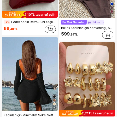
1,10TL tasarruf edin
10
1 Adet Kadın Retro Suni Yağlı Deri Omuz ve Çapraz Askılı Çanta, Randevular, Geziler, Partiler ve Ziyafetler İçin Uygun, Estetik
-2%
En Çok Satanlar
Bikinx
66
Bikinx Kadınlar için Kahverengi, Sırtı Açık, Bağlamalı, Boncuklu Bikini Takımı, Yüksek Esnekliğe Sahip Kumaştan Üretilmiştir, Tatil, Plaj, Yazlık
,40TL
599
,24TL
6
2,74TL tasarruf edin
Kadınlar için Minimalist Seksi Şeffaf Hafif Plaj Tatili Çan Kollu Sırtı Açık Düz Renk Vücuda Oturan Mini Elbise, İlkbahar/Yaz Siyah