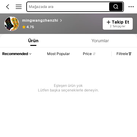
Mağazada ara
mingwangzhenzhi
Takip Et
2 Takipçiler
4.75
Ürün
Yorumlar
Recommended
Most Popular
Price
Filtrele
Eşleşen ürün yok
Lütfen başka seçeneklerle deneyin.