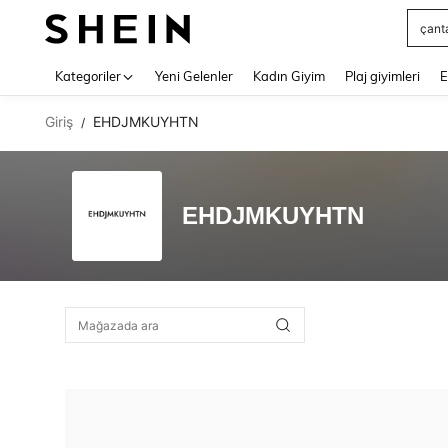
çant
Use up 
Kategoriler
Yeni Gelenler
Kadın Giyim
Plaj giyimleri
E
Giriş
EHDJMKUYHTN
/
EHDJMKUYHTN