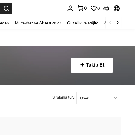
0
0
 to select.
Beden
Mücevher Ve Aksesuarlar
Güzellik ve sağlık
Ayakkabı
Ev T
Takip Et
Sıralama türü