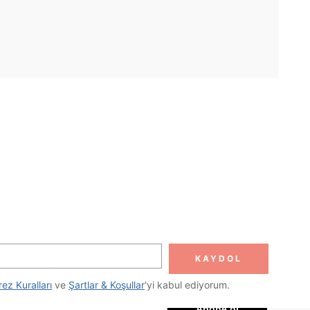
UYGULAMA
DOLUN
Abone ol
KAYDOL
Abone Ol
rez Kuralları
 ve 
Şartlar & Koşullar
'yi kabul ediyorum.
Abone ol