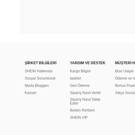
ŞİRKET BİLGİLERİ
YARDIM VE DESTEK
MÜŞTERİ H
SHEIN Hakkında
Kargo Bilgisi
Bize Ulaşın
Sosyal Sorumluluk
İadeler
Ödeme ve Ve
Moda Bloggerı
Geri Ödeme
Bonus Pua
Kariyer
Sipariş Nasıl Verilir
Sıkça Sorul
Sipariş Nasıl Takip
Edilir
Beden Rehberi
SHEIN VIP