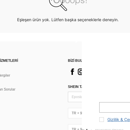
Eşleşen ürün yok. Lütfen başka seçeneklerle deneyin.
İZMETLERİ
BİZİ BULUN
rgiler
n
SHEIN TARZI HABERLER IÇIN KAY
an Sorular
TR + 90
Gizlilik & Çe
TR + 90