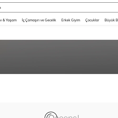
a
and down arrow keys to navigate search Son arama and Keşif Arama. Press Enter
v & Yaşam
İç Çamaşırı ve Gecelik
Erkek Giyim
Çocuklar
Büyük 