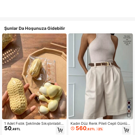
Şunlar Da Hoşunuza Gidebilir
6
1 Adet Fıstık Şeklinde Sıkıştırılabilir
Kadın Düz Renk Pileli Cepli Günlük
50
560
Stres Oyuncağı, Ofis Rahatlaması v
Çok Yönlü Yazlık Şort, Zahmetsiz S
,49TL
,82TL
-2%
e Parti Etkileşimi İçin Uygun, Doğu
til