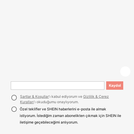
Kaydol
Şartlar & Koşullar
'ı kabul ediyorum ve
Gizlilik & Çerez
Kuralları
'ı okuduğumu onaylıyorum.
Özel teklifler ve SHEIN haberlerini e-posta ile almak
istiyorum. İstediğim zaman abonelikten çıkmak için SHEIN ile
iletişime geçebileceğimi anlıyorum.