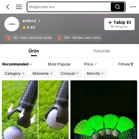
Mağazada ara
asdxcz
Takip Et
58 Takipçiler
4.82
3K+ Yakın zamanda satıldı
100+ Yeniden satın alma
Ürün
Yorumlar
Recommended
Most Popular
Price
Filtrele
Category
Malzeme
Cinsiyet
Aktivite