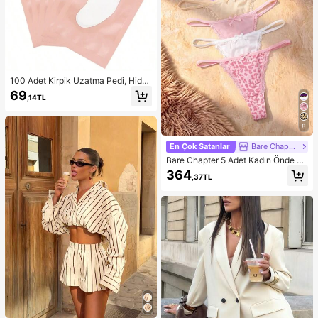
100 Adet Kirpik Uzatma Pedi, Hidro
jel Kirpik Yaması, Havsız Göz Bölge
69
,14TL
si Jel Pedleri, Güzellik Aleti, Kirpik
Sanatçısı
8
En Çok Satanlar
Bare Chapter
Bare Chapter 5 Adet Kadın Önde Fi
yonklu Dantel Yama Desenli Leopar
364
,37TL
Baskılı Tanga