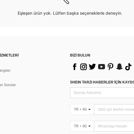
Eşleşen ürün yok. Lütfen başka seçeneklerle deneyin.
İZMETLERİ
BİZİ BULUN
rgiler
n
SHEIN TARZI HABERLER IÇIN KAY
an Sorular
TR + 90
TR + 90