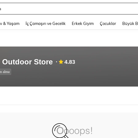
a
and down arrow keys to navigate search Son arama and Keşif Arama. Press Enter
v & Yaşam
İç Çamaşırı ve Gecelik
Erkek Giyim
Çocuklar
Büyük 
 Outdoor Store
4.83
ın alma