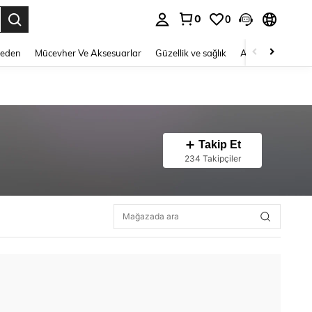
0
0
 to select.
Beden
Mücevher Ve Aksesuarlar
Güzellik ve sağlık
Ayakkabı
Ev T
Takip Et
234 Takipçiler