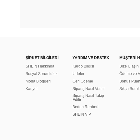
ŞİRKET BİLGİLERİ
YARDIM VE DESTEK
MÜŞTERİ H
SHEIN Hakkında
Kargo Bilgisi
Bize Ulaşın
Sosyal Sorumluluk
İadeler
Ödeme ve Ve
Moda Bloggerı
Geri Ödeme
Bonus Pua
Kariyer
Sipariş Nasıl Verilir
Sıkça Sorul
Sipariş Nasıl Takip
Edilir
Beden Rehberi
SHEIN VIP