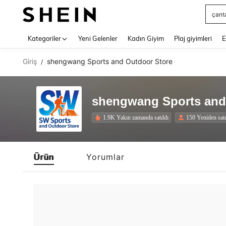
çant
Use up 
Kategoriler
Yeni Gelenler
Kadın Giyim
Plaj giyimleri
E
Giriş
shengwang Sports and Outdoor Store
/
shengwang Sports and
1.9K Yakın zamanda satıldı
150 Yeniden sat
Ürün
Yorumlar