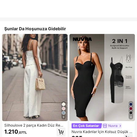
Şunlar Da Hoşunuza Gidebilir
9
4
Silhoulove 2 parça Kadın Düz Renk
En Çok Satanlar
Nuvra
Atlet Üst ve Pantolon Takımı, Yaz İç
1.210
Nuvra Kadınlar İçin Kolsuz Düşük K
,07TL
in Uygun Moda
esimli Çift Katmanlı Karın Toparlayı