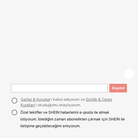
Kaydol
Şartlar & Koşullar
'ı kabul ediyorum ve
Gizlilik & Çerez
Kuralları
'ı okuduğumu onaylıyorum.
Özel teklifler ve SHEIN haberlerini e-posta ile almak
istiyorum. İstediğim zaman abonelikten çıkmak için SHEIN ile
iletişime geçebileceğimi anlıyorum.