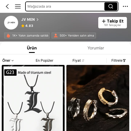
Mağazada ara
JV MEN
Takip Et
191 Takipçiler
4.83
1K+ Yakın zamanda satıldı
500+ Yeniden satın alma
Ürün
Yorumlar
Öner
En Popüler
Fiyat
Filtrele