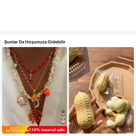
Şunlar Da Hoşunuza Gidebilir
7,13TL tasarruf edin