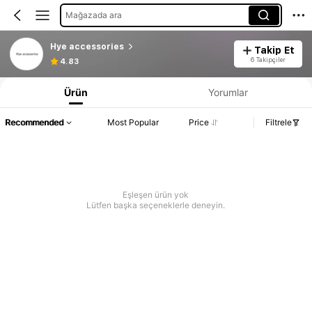
Mağazada ara
Hye accessories
Takip Et
6 Takipçiler
4.83
Ürün
Yorumlar
Recommended
Most Popular
Price
Filtrele
Eşleşen ürün yok
Lütfen başka seçeneklerle deneyin.