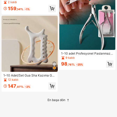
Masaj Tarağı, Baş, Yüz ve Boyun G
2 kaldı
evşetme İçin Taşınabilir Akupresür
159
Masaj Aleti
,14TL
-1%
1-10 adet Profesyonel Paslanmaz
Çelik Tırnak Makası, Manikür Aletle
9 kaldı
ri, Kütikül Düzeltici
98
,78TL
-25%
1–10 Adet/Set Gua Sha Kazıma Gua
Sha Aleti, Pürüzsüz ve Yuvarlak 5
12 kaldı
Dişli Reçine Malzeme, Kas Gerginli
147
ği Olan Kişiler İçin Uygundur
,07TL
-2%
En başa dön