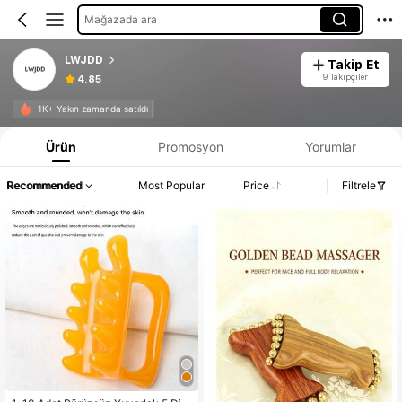
Mağazada ara
LWJDD
Takip Et
9 Takipçiler
4.85
1K+ Yakın zamanda satıldı
Ürün
Promosyon
Yorumlar
Recommended
Most Popular
Price
Filtrele