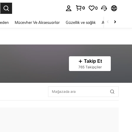
0
0
 to select.
Beden
Mücevher Ve Aksesuarlar
Güzellik ve sağlık
Ayakkabı
Ev T
Takip Et
765 Takipçiler