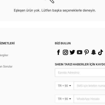
Eşleşen ürün yok. Lütfen başka seçeneklerle deneyin.
İZMETLERİ
BİZİ BULUN
rgiler
n
SHEIN TARZI HABERLER IÇIN KAY
an Sorular
TR + 90
TR + 90