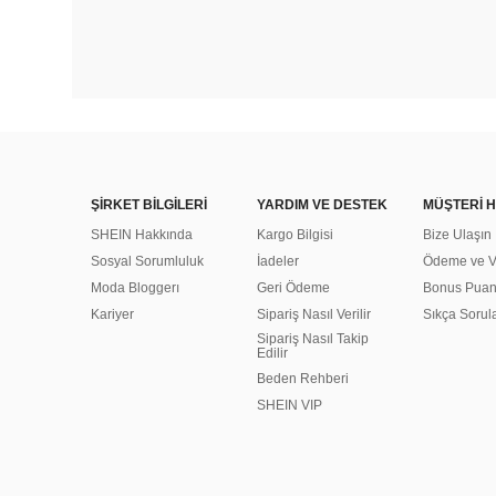
ŞİRKET BİLGİLERİ
YARDIM VE DESTEK
MÜŞTERİ H
SHEIN Hakkında
Kargo Bilgisi
Bize Ulaşın
Sosyal Sorumluluk
İadeler
Ödeme ve Ve
Moda Bloggerı
Geri Ödeme
Bonus Pua
Kariyer
Sipariş Nasıl Verilir
Sıkça Sorul
Sipariş Nasıl Takip
Edilir
Beden Rehberi
SHEIN VIP