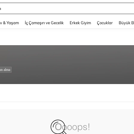
a
and down arrow keys to navigate search Son arama and Keşif Arama. Press Enter
v & Yaşam
İç Çamaşırı ve Gecelik
Erkek Giyim
Çocuklar
Büyük 
ın alma