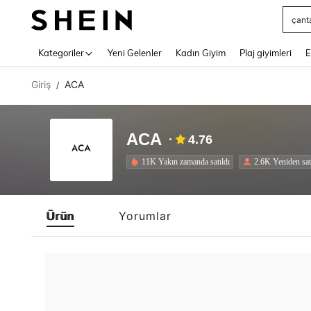
çant
Use up 
Kategoriler
Yeni Gelenler
Kadın Giyim
Plaj giyimleri
E
Giriş
ACA
/
ACA
4.76
11K Yakın zamanda satıldı
2.6K Yeniden sat
Ürün
Yorumlar