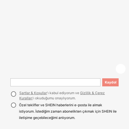
Kaydol
Şartlar & Koşullar
'ı kabul ediyorum ve
Gizlilik & Çerez
Kuralları
'ı okuduğumu onaylıyorum.
Özel teklifler ve SHEIN haberlerini e-posta ile almak
istiyorum. İstediğim zaman abonelikten çıkmak için SHEIN ile
iletişime geçebileceğimi anlıyorum.