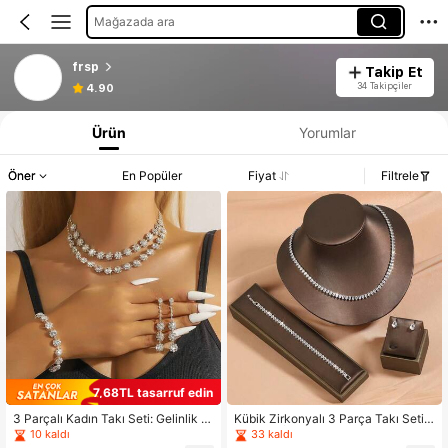
Mağazada ara
frsp
Takip Et
34 Takipçiler
4.90
Ürün
Yorumlar
Öner
En Popüler
Fiyat
Filtrele
7,68TL tasarruf edin
3 Parçalı Kadın Takı Seti: Gelinlik İç
Kübik Zirkonyalı 3 Parça Takı Seti,
in Taşlı Kolye, Küpe, Bileklik; Nişan,
Kadınlar İçin Gümüş Rengi Vidalı Kü
10 kaldı
33 kaldı
Düğün, Parti ve Resmi Kıyafet Akse
pe, Tenis Bileklik ve Kolye Seti, Geli