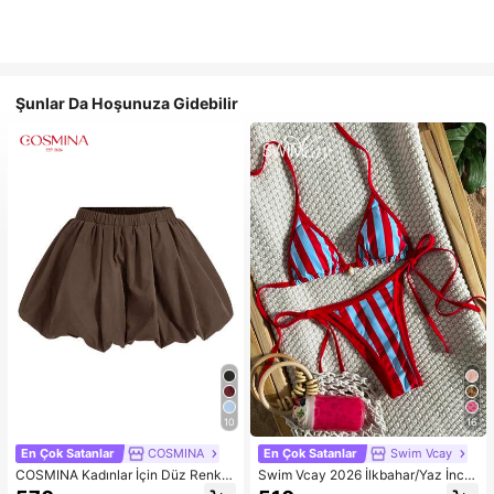
Şunlar Da Hoşunuza Gidebilir
10
16
En Çok Satanlar
COSMINA
En Çok Satanlar
Swim Vcay
COSMINA Kadınlar İçin Düz Renk E
Swim Vcay 2026 İlkbahar/Yaz İnce
lastik Bel Şık Çok Yönlü Harem Pan
Askılı Rastgele Kırmızı ve Mavi Çiz