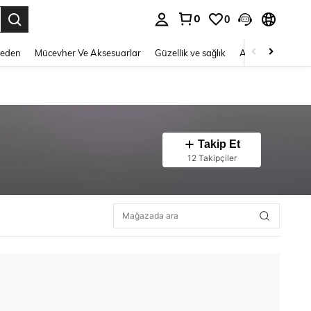
0
0
 to select.
Beden
Mücevher Ve Aksesuarlar
Güzellik ve sağlık
Ayakkabı
Ev T
Takip Et
12 Takipçiler