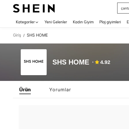
çant
Use up 
Kategoriler
Yeni Gelenler
Kadın Giyim
Plaj giyimleri
E
Giriş
SHS HOME
/
SHS HOME
4.92
Ürün
Yorumlar