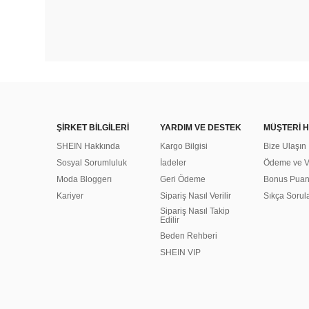
ŞİRKET BİLGİLERİ
YARDIM VE DESTEK
MÜŞTERİ H
SHEIN Hakkında
Kargo Bilgisi
Bize Ulaşın
Sosyal Sorumluluk
İadeler
Ödeme ve Ve
Moda Bloggerı
Geri Ödeme
Bonus Pua
Kariyer
Sipariş Nasıl Verilir
Sıkça Sorul
Sipariş Nasıl Takip
Edilir
Beden Rehberi
SHEIN VIP