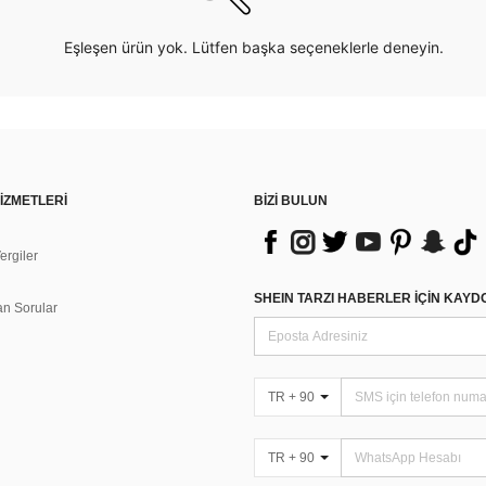
Eşleşen ürün yok. Lütfen başka seçeneklerle deneyin.
İZMETLERİ
BİZİ BULUN
rgiler
n
SHEIN TARZI HABERLER IÇIN KAY
an Sorular
TR + 90
TR + 90