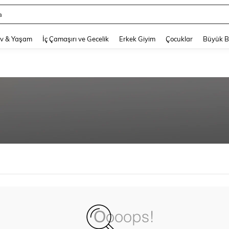
a
and down arrow keys to navigate search Son arama and Keşif Arama. Press Enter
v & Yaşam
İç Çamaşırı ve Gecelik
Erkek Giyim
Çocuklar
Büyük 