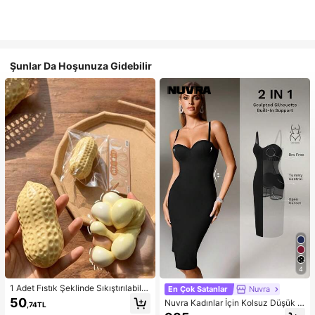
Şunlar Da Hoşunuza Gidebilir
4
1 Adet Fıstık Şeklinde Sıkıştırılabilir
En Çok Satanlar
Nuvra
Stres Oyuncağı, Ofis Rahatlaması v
50
Nuvra Kadınlar İçin Kolsuz Düşük K
,74TL
e Parti Etkileşimi İçin Uygun, Doğu
esimli Çift Katmanlı Karın Toparlayı