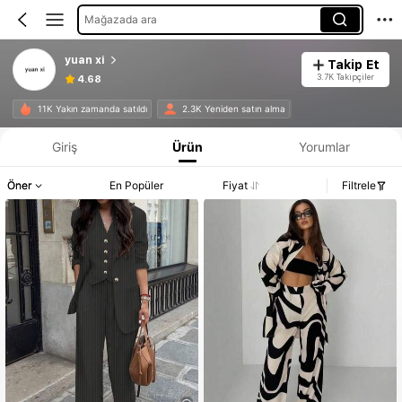
Mağazada ara
yuan xi
Takip Et
3.7K Takipçiler
4.68
11K Yakın zamanda satıldı
2.3K Yeniden satın alma
Giriş
Ürün
Yorumlar
Öner
En Popüler
Fiyat
Filtrele