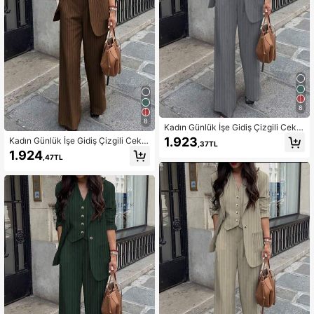
8
8
Kadın Günlük İşe Gidiş Çizgili Ceke
t, Pantolon ve Yelek 3 Parça Takım
1.923
Kadın Günlük İşe Gidiş Çizgili Ceke
,37TL
Seti, İlkbahar/Yaz Sonbahar
t, Pantolon ve Yelek 3 Parça Takım
1.924
,47TL
Sonbahar