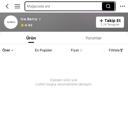
Mağazada ara
lce Berry
Takip Et
2.2K Takipçiler
4.92
Ürün
Yorumlar
Öner
En Popüler
Fiyat
Filtrele
Eşleşen ürün yok
Lütfen başka seçeneklerle deneyin.