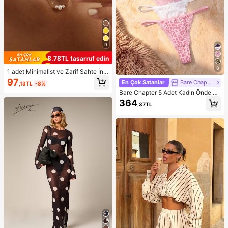
9
8,78TL tasarruf edin
8
1 adet Minimalist ve Zarif Sahte İnci
Kolye, Kadınların Günlük Giyimine
97
En Çok Satanlar
Bare Chapter
,13TL
-8%
Uygun
Bare Chapter 5 Adet Kadın Önde Fi
yonklu Dantel Yama Desenli Leopar
364
,37TL
Baskılı Tanga