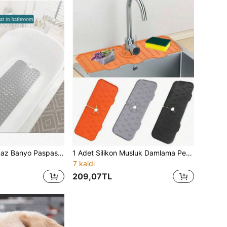
1 adet PVC Kaymaz Banyo Paspası, Vantuzlu, Duş Küveti Banyo Zemin Paspası
1 Adet Silikon Musluk Damlama Pedi, Kalınlaştırılmış Mutfak ve Banyo Sıçrama Koruyucu Lavabo Matı, Drenaj Pedi, Sızdırmaz Mat
7 kaldı
209,07TL