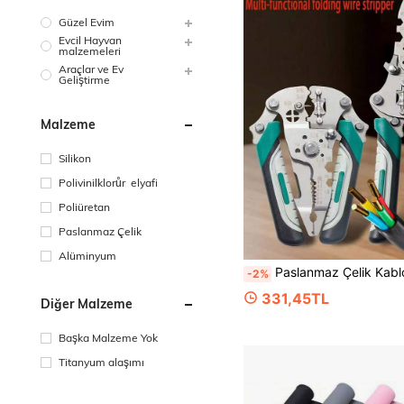
Güzel Evim
Evcil Hayvan
malzemeleri
Araçlar ve Ev
Geliştirme
Malzeme
Silikon
Polivinilklorůr elyafi
Poliüretan
Paslanmaz Çelik
Alüminyum
Paslanmaz Çelik Kablo Soyucu, Katlanabilir Çok Fonksiyonlu Kablo Soyucu, Elektrikçiler İçin Özel Kablo Soyma, 
-2%
331,45TL
Diğer Malzeme
Başka Malzeme Yok
Titanyum alaşımı