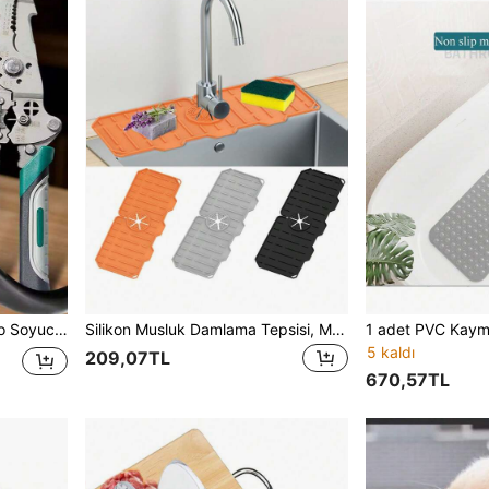
Soyma, Sarma ve Manuel Kablo Soyma Aleti
Silikon Musluk Damlama Tepsisi, Mutfak Lavabosu ve Banyo Tezgahı İçin Kalınlaştırılmış Katlanabilir Sıçrama Koruması, Su Geçirmez Sızdırmaz Lavabo Gider Pedi, Süper Yumuşak
5 kaldı
209,07TL
670,57TL