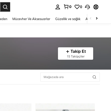
0
0
 to select.
Beden
Mücevher Ve Aksesuarlar
Güzellik ve sağlık
Ayakkabı
Ev T
Takip Et
15 Takipçiler