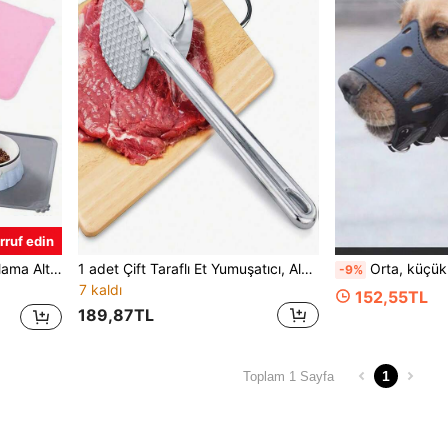
rruf edin
ltlığı, Kolay Temizlenebilir Ev/Araba Yemek Altlığı
1 adet Çift Taraflı Et Yumuşatıcı, Alüminyum Alaşımlı Biftek Dövme Aleti
Orta, küçük ve büyük köpekler için PU deri köp
-9%
7 kaldı
152,55TL
189,87TL
1
Toplam 1 Sayfa