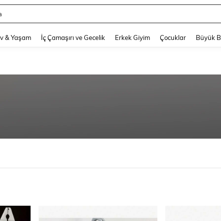
a
and down arrow keys to navigate search Son arama and Keşif Arama. Press Enter
v & Yaşam
İç Çamaşırı ve Gecelik
Erkek Giyim
Çocuklar
Büyük 