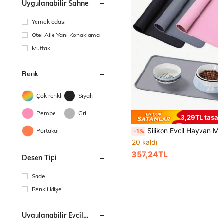
Uygulanabilir Sahne
Yemek odası
Otel Aile Yanı Konaklama
Mutfak
Renk
Çok renkli
Siyah
Pembe
Gri
3,29TL tasa
Silikon Evcil Hayvan Mama Altlığı, Kedi Köpek Besleme Altlığı, Evcil Hayvan Mama Altlığı, Isı Yalıtımlı Dökülme Önleyici Kaymaz Köpek Mama Kabı A
Portakal
-1%
20 kaldı
357,24TL
Desen Tipi
Sade
Renkli klişe
Uygulanabilir Evcil