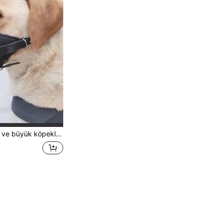
ek ağızlığı, havlamayı ve ısırmayı önler, evcil hayvan malzemeleri.