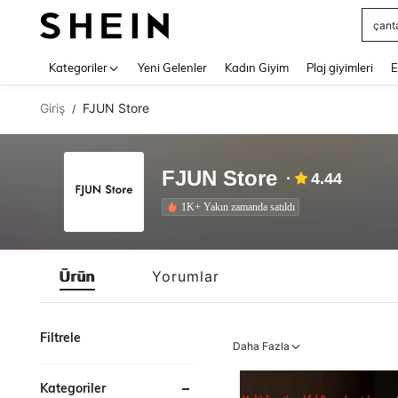
çant
Use up 
Kategoriler
Yeni Gelenler
Kadın Giyim
Plaj giyimleri
E
Giriş
FJUN Store
/
FJUN Store
4.44
1K+ Yakın zamanda satıldı
Ürün
Yorumlar
Filtrele
Daha Fazla
Kategoriler