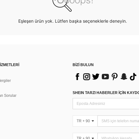
Eşleşen ürün yok. Lütfen başka seçeneklerle deneyin.
İZMETLERİ
BİZİ BULUN
rgiler
n
SHEIN TARZI HABERLER IÇIN KAY
an Sorular
TR + 90
TR + 90