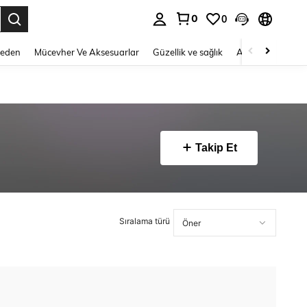
0
0
 to select.
Beden
Mücevher Ve Aksesuarlar
Güzellik ve sağlık
Ayakkabı
Ev T
Takip Et
Sıralama türü