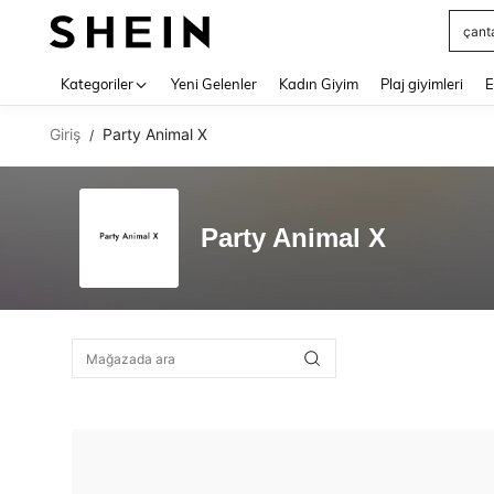
çant
Use up 
Kategoriler
Yeni Gelenler
Kadın Giyim
Plaj giyimleri
E
Giriş
Party Animal X
/
Party Animal X