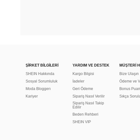
ŞİRKET BİLGİLERİ
YARDIM VE DESTEK
MÜŞTERİ H
SHEIN Hakkında
Kargo Bilgisi
Bize Ulaşın
Sosyal Sorumluluk
İadeler
Ödeme ve Ve
Moda Bloggerı
Geri Ödeme
Bonus Pua
Kariyer
Sipariş Nasıl Verilir
Sıkça Sorul
Sipariş Nasıl Takip
Edilir
Beden Rehberi
SHEIN VIP