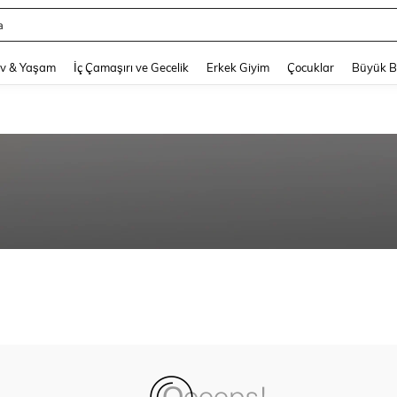
a
and down arrow keys to navigate search Son arama and Keşif Arama. Press Enter
v & Yaşam
İç Çamaşırı ve Gecelik
Erkek Giyim
Çocuklar
Büyük 