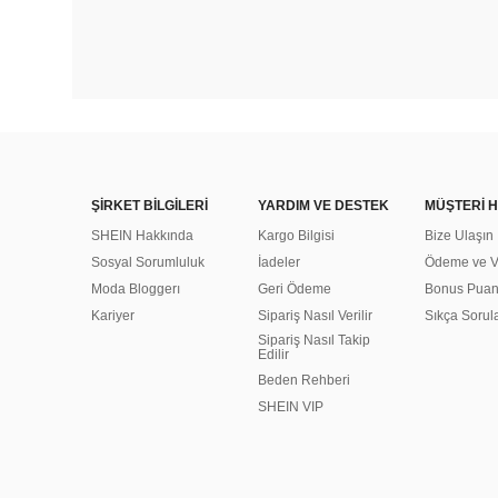
ŞİRKET BİLGİLERİ
YARDIM VE DESTEK
MÜŞTERİ H
SHEIN Hakkında
Kargo Bilgisi
Bize Ulaşın
Sosyal Sorumluluk
İadeler
Ödeme ve Ve
Moda Bloggerı
Geri Ödeme
Bonus Pua
Kariyer
Sipariş Nasıl Verilir
Sıkça Sorul
Sipariş Nasıl Takip
Edilir
Beden Rehberi
SHEIN VIP