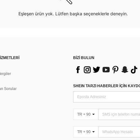
Eşleşen ürün yok. Lütfen başka seçeneklerle deneyin.
İZMETLERİ
BİZİ BULUN
rgiler
n
SHEIN TARZI HABERLER IÇIN KAY
an Sorular
TR + 90
TR + 90