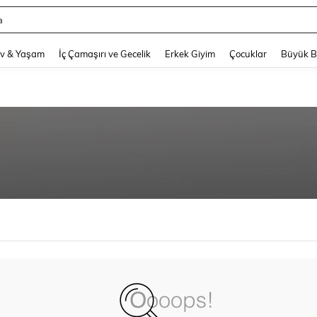
a
and down arrow keys to navigate search Son arama and Keşif Arama. Press Enter
v & Yaşam
İç Çamaşırı ve Gecelik
Erkek Giyim
Çocuklar
Büyük 