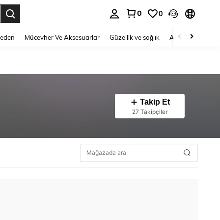
0
0
 to select.
Beden
Mücevher Ve Aksesuarlar
Güzellik ve sağlık
Ayakkabı
Ev T
Takip Et
27 Takipçiler