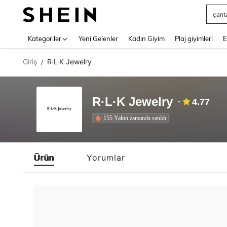
çant
Use up 
Kategoriler
Yeni Gelenler
Kadın Giyim
Plaj giyimleri
E
Giriş
R·L·K Jewelry
/
R·L·K Jewelry
4.77
155 Yakın zamanda satıldı
Ürün
Yorumlar