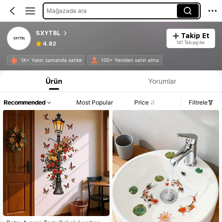
Mağazada ara
SXYTBL
Takip Et
141 Takipçiler
4.82
1K+ Yakın zamanda satıldı
100+ Yeniden satın alma
Ürün
Yorumlar
Recommended
Most Popular
Price
Filtrele