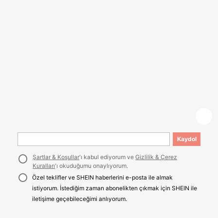
Kaydol
Şartlar & Koşullar
'ı kabul ediyorum ve
Gizlilik & Çerez
Kuralları
'ı okuduğumu onaylıyorum.
Özel teklifler ve SHEIN haberlerini e-posta ile almak
istiyorum. İstediğim zaman abonelikten çıkmak için SHEIN ile
iletişime geçebileceğimi anlıyorum.