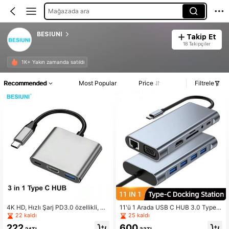
Mağazada ara
BESIUNI
Takip Et
18 Takipçiler
1K+ Yakın zamanda satıldı
Recommended
Most Popular
Price
Filtrele
4K HD, Hızlı Şarj PD3.0 özellikli, Di
11'ü 1 Arada USB C HUB 3.0 Type-
züstü Bilgisayarlar ve Monitörler içi
C Docking Station Çoklayıcı, 4K H
22 kaldı
25 kaldı
n uygun, Alüminyum Alaşımlı 3'ü 1 a
DTV 1080P VGA, 100Mbps RJ45 Et
222
600
rada USB-C Hub
hernet, SD/TF Kart Okuyucu, USB