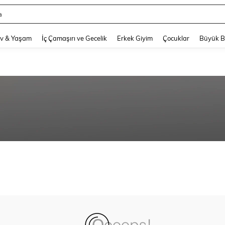
a
and down arrow keys to navigate search Son arama and Keşif Arama. Press Enter
v & Yaşam
İç Çamaşırı ve Gecelik
Erkek Giyim
Çocuklar
Büyük 