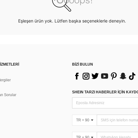
Eşleşen ürün yok. Lütfen başka seçeneklerle deneyin.
İZMETLERİ
BİZİ BULUN
rgiler
n
SHEIN TARZI HABERLER IÇIN KAY
an Sorular
TR + 90
TR + 90