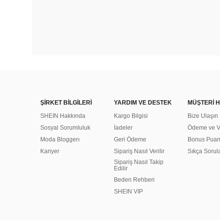
ŞİRKET BİLGİLERİ
YARDIM VE DESTEK
MÜŞTERİ H
SHEIN Hakkında
Kargo Bilgisi
Bize Ulaşın
Sosyal Sorumluluk
İadeler
Ödeme ve Ve
Moda Bloggerı
Geri Ödeme
Bonus Pua
Kariyer
Sipariş Nasıl Verilir
Sıkça Sorul
Sipariş Nasıl Takip
Edilir
Beden Rehberi
SHEIN VIP