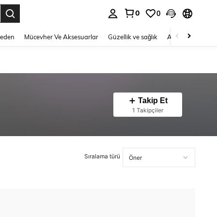
0
0
 to select.
Beden
Mücevher Ve Aksesuarlar
Güzellik ve sağlık
Ayakkabı
Ev T
Takip Et
1 Takipçiler
Sıralama türü