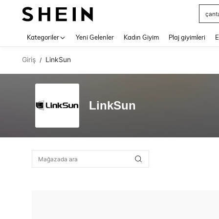
çant
Use up 
Kategoriler
Yeni Gelenler
Kadın Giyim
Plaj giyimleri
E
Giriş
LinkSun
/
LinkSun