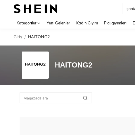
çant
Use up 
Kategoriler
Yeni Gelenler
Kadın Giyim
Plaj giyimleri
E
Giriş
HAITONG2
/
HAITONG2