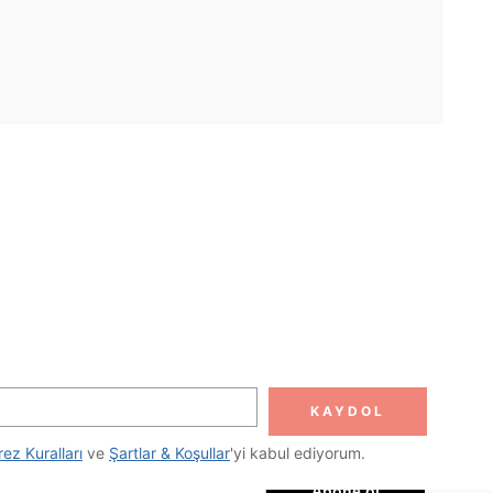
UYGULAMA
DOLUN
Abone ol
KAYDOL
Abone Ol
rez Kuralları
 ve 
Şartlar & Koşullar
'yi kabul ediyorum.
Abone ol