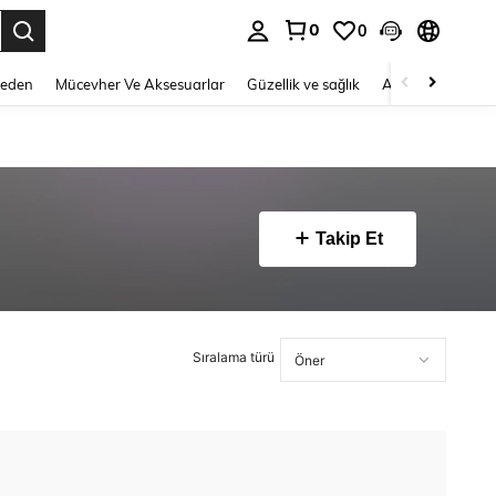
0
0
 to select.
Beden
Mücevher Ve Aksesuarlar
Güzellik ve sağlık
Ayakkabı
Ev T
Takip Et
Sıralama türü