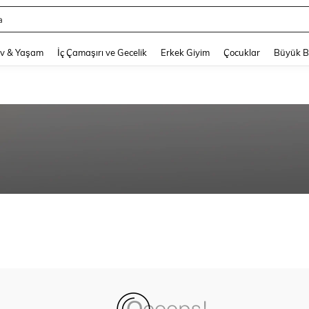
a
and down arrow keys to navigate search Son arama and Keşif Arama. Press Enter
v & Yaşam
İç Çamaşırı ve Gecelik
Erkek Giyim
Çocuklar
Büyük 