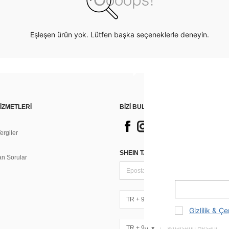
Eşleşen ürün yok. Lütfen başka seçeneklerle deneyin.
İZMETLERİ
BİZİ BULUN
rgiler
n
SHEIN TARZI HABERLER IÇIN KAY
an Sorular
TR + 90
Gizlilik & Çe
TR + 90