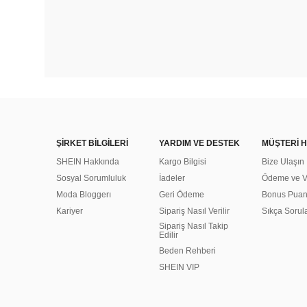
ŞİRKET BİLGİLERİ
YARDIM VE DESTEK
MÜŞTERİ H
SHEIN Hakkında
Kargo Bilgisi
Bize Ulaşın
Sosyal Sorumluluk
İadeler
Ödeme ve Ve
Moda Bloggerı
Geri Ödeme
Bonus Pua
Kariyer
Sipariş Nasıl Verilir
Sıkça Sorul
Sipariş Nasıl Takip
Edilir
Beden Rehberi
SHEIN VIP