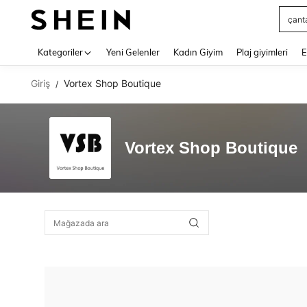
çant
Use up 
Kategoriler
Yeni Gelenler
Kadın Giyim
Plaj giyimleri
E
Giriş
Vortex Shop Boutique
/
Vortex Shop Boutique