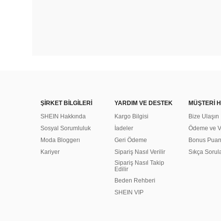
ŞİRKET BİLGİLERİ
YARDIM VE DESTEK
MÜŞTERİ H
SHEIN Hakkında
Kargo Bilgisi
Bize Ulaşın
Sosyal Sorumluluk
İadeler
Ödeme ve Ve
Moda Bloggerı
Geri Ödeme
Bonus Pua
Kariyer
Sipariş Nasıl Verilir
Sıkça Sorul
Sipariş Nasıl Takip
Edilir
Beden Rehberi
SHEIN VIP