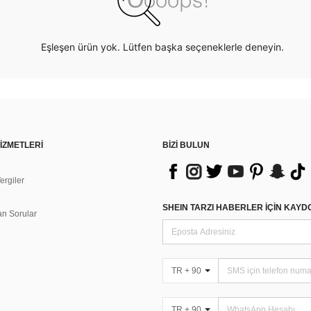
Eşleşen ürün yok. Lütfen başka seçeneklerle deneyin.
İZMETLERİ
BİZİ BULUN
rgiler
n
SHEIN TARZI HABERLER IÇIN KAY
an Sorular
TR + 90
TR + 90