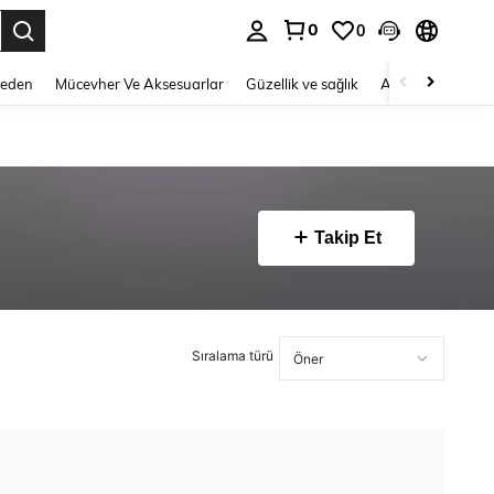
0
0
 to select.
Beden
Mücevher Ve Aksesuarlar
Güzellik ve sağlık
Ayakkabı
Ev T
Takip Et
Sıralama türü