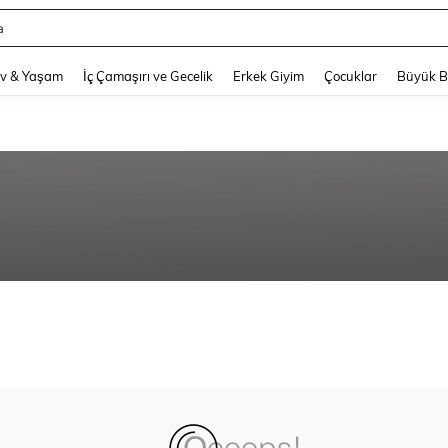
a
and down arrow keys to navigate search Son arama and Keşif Arama. Press Enter
v & Yaşam
İç Çamaşırı ve Gecelik
Erkek Giyim
Çocuklar
Büyük 