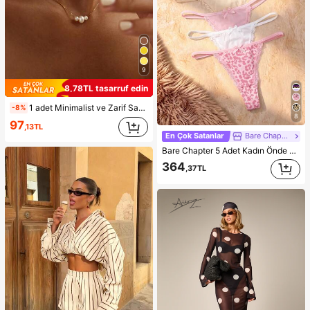
9
8,78TL tasarruf edin
1 adet Minimalist ve Zarif Sahte İnci Kolye, Kadınların Günlük Giyimine Uygun
-8%
8
97
,13TL
En Çok Satanlar
Bare Chapter
Bare Chapter 5 Adet Kadın Önde Fiyonklu Dantel Yama Desenli Leopar Baskılı Tanga
364
,37TL