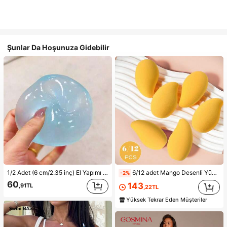
Şunlar Da Hoşunuza Gidebilir
1/2 Adet (6 cm/2.35 inç) El Yapımı Yavaş Geri Esneyen Mavi/Pembe Yumuşak Sıkma Topu, Stres Azaltıcı Oyuncak, 6 cm Yuvarlak, İdeal Tatil Hediyesi, Sevimli ve Eğlenceli Hediye, Doğum Günü Hediyesi, Paskalya Hediyesi, Cadılar Bayramı Hediyesi, Noel Hediyesi, Parti Hediyesi, Sıkma Oyuncağı, Gizemli Mantı Sıkma Oyuncağı, Tatil Partisi Hediyesi (Buz Satın Almayın, Lütfen Sipariş Vermeden Önce Görseldeki Metin ve Boyut Bilgilerini Onaylayın)
6/12 adet Mango Desenli Yüksek Esneklikli Makyaj Süngeri - Lateks İçermeyen Malzeme, Yumuşak ve Cilt Dostu, Kusursuz Makyaj İçin Mükemmel, Uygun Fiyatlı, Makyaj, Oda Dekorasyonu, Makyaj Masası, Seyahat, Yatak Odası ve Daha Fazlası İçin Uygun, İdeal Makyaj Aksesuarı. Ürün Etiketleri: Makyaj Süngeri, Pudra Süngeri, Uygun Fiyatlı, Noel Hediyesi, Kozmetik, Makyaj Aletleri, Ucuz ve Kaliteli, Hediye, Kadın Hediyesi, Noel Hediyesi, Hediye Çekleri, Seyahat, Ucuz Eşyalar, Seyahat Gereçleri
-2%
60
143
,91TL
,22TL
Yüksek Tekrar Eden Müşteriler