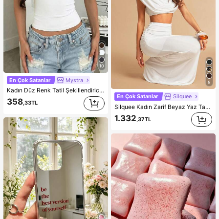
10
En Çok Satanlar
Mystra
5
Kadın Düz Renk Tatil Şekillendirici Askılı Bluz, Günlük Beyaz Yazlık, Clean Girl Estetiği
En Çok Satanlar
Silquee
358
,33TL
Silquee Kadın Zarif Beyaz Yaz Tatili Parti Seti, Düz Renk Büzgülü Şal Yaka Crop Top ve Kalça Pileli Balık Kuyruğu Etek, Düğün Gece Elbisesi
1.332
,37TL