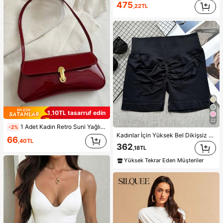
475
,22TL
1,10TL tasarruf edin
22
1 Adet Kadın Retro Suni Yağlı Deri Omuz ve Çapraz Askılı Çanta, Randevular, Geziler, Partiler ve Ziyafetler İçin Uygun, Estetik
-2%
Kadınlar İçin Yüksek Bel Dikişsiz Yoga Şortu - Esnek, Kalça Kaldıran, Koşu, Fitness ve Açık Hava Aktiviteleri İçin Uygun Spor Kıyafeti | Şık Görünüm | Elastik Kumaş, Athleisure
66
,40TL
362
,18TL
Yüksek Tekrar Eden Müşteriler