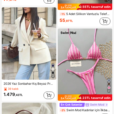
0,55TL tasarruf edin
5 Adet Silikon Vantuzlu Telefon Kılıf Tutucu, Vantuzlu Telefon Standı, Yapışkanlı Telefon Tutucu, Yapışkanlı Telefon Standı (Kullanmadan önce yüzeyi dikkatlice temizleyin, temiz ve düz olduğundan emin olun. Yapıştırdıktan sonra kullanmak için 30 dakika bekleyin), Olmazsa Olmaz
-1%
55
,97TL
4
2026 Yaz Sonbahar Kış Beyaz Profesyonel Kadın Blazer Ceket, Country Tatil Tarzı Kadın Blazer Ceket
39 kaldı
31
1.479
,43TL
8,23TL tasarruf edin
En Çok Satanlar
Swim Mod
Swim Mod Kadınlar için İlkbahar/Yaz Yeni Özel Kumaş Metal Detaylı V Yaka Askılı Sırtı Açık Üçgen Bikini Üstü ve Altı 2 Parça Mayo Takımı İki Parça Set Pembe Bikini Çizgili Bikini
-2%