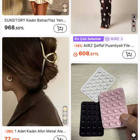
SUNSTORY Kadın Bahar/Yaz Yeni Bohem Vintage Çizgili 2 Parça Set, Düğmeli Çizgili Gömlek + Çizgili Mini Etek, Zarif Günlük Stil, Tatil, Günlük Çıkışlar, Ofis İşe Gidiş, Öğretmen Ofisi, Öğretmenler Günü Kombini, Şükran Günü, Müzik Festivali, Okula Dönüş, Parti, Sokak Stili, Havalimanı Seyahati, Yaz Tatili, Plaj Çıkışları İçin Uygun
968
,55TL
6
En Çok Satanlar
AiiRZ
AiiRZ Şeffaf Puantiyeli File Maxi Elbise, Uzun Çan Kol, Yuvarlak Yaka, Yer Boyu Üst Katmanlı Yazlık Plaj Üzerliği
-14%
608
,57TL
5
1 Adet Kadın Altın Metal Alaşımlı Minimalist Tek Parça Saç Tokası, Günlük Kullanım, Parti ve İşe Gidiş İçin Uygun Şık ve Zarif Aksesuar
-25%
77
,37TL