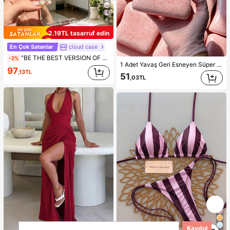
8
2,19TL tasarruf edin
En Çok Satanlar
cloud case
"BE THE BEST VERSION OF YOURSELF" Kırmızı Harfli Aynalı Telefon Kılıfı, 13 15 16 17pro 17 14 17 17pro Max ile Uyumlu & Galaxy/A54 A14 A15 S23 S24 S24ultra S25 A07 A17 S26 A57 ile Uyumlu
-2%
1 Adet Yavaş Geri Esneyen Süper Yumuşak Tereyağlı Tost Squishy Stres Azaltıcı Oyuncak, Kaygı Giderici Sıkıştırma Oyuncağı, Yavaş Geri Esneyen Yumuşak Peynir Çubuğu Squishy, Okula Dönüş, Ev Dekoru, Ev Gereçleri, Aile İhtiyaçları, Kadınlara Hediye, Erkeklere Hediye, Anneye Hediye, Babaya Hediye, Dedeye Hediye, Anneanneye/Babaanneye Hediye
97
,13TL
51
,03TL
1
Kaydol