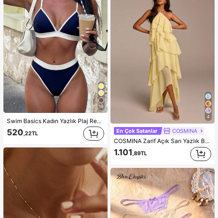
19
4
Swim Basics Kadın Yazlık Plaj Renk Bloklu Seksi Moda Bikini İki Parça Mayo Seti
520
En Çok Satanlar
COSMINA
,22TL
COSMINA Zarif Açık Sarı Yazlık Boyundan Bağlamalı Fırfır Etekli Maxi Elbise, Düz Renk Katlı Şifon Asimetrik Uzun Elbise, Düğün Konuğu Randevu ve Gündüz Partisi Elbisesi
1.101
,89TL