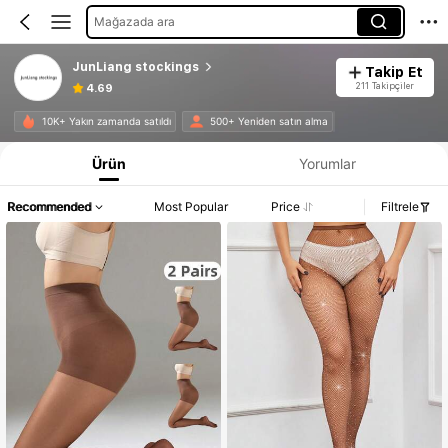
Mağazada ara
JunLiang stockings
Takip Et
211 Takipçiler
4.69
10K+ Yakın zamanda satıldı
500+ Yeniden satın alma
Ürün
Yorumlar
Recommended
Most Popular
Price
Filtrele