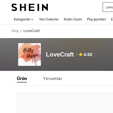
çant
Use up 
Kategoriler
Yeni Gelenler
Kadın Giyim
Plaj giyimleri
E
Giriş
LoveCraft
/
LoveCraft
4.92
Ürün
Yorumlar