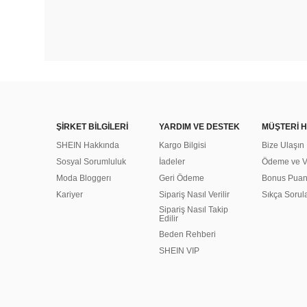
ŞİRKET BİLGİLERİ
YARDIM VE DESTEK
MÜŞTERİ H
SHEIN Hakkında
Kargo Bilgisi
Bize Ulaşın
Sosyal Sorumluluk
İadeler
Ödeme ve Ve
Moda Bloggerı
Geri Ödeme
Bonus Pua
Kariyer
Sipariş Nasıl Verilir
Sıkça Sorul
Sipariş Nasıl Takip
Edilir
Beden Rehberi
SHEIN VIP