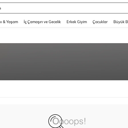
a
and down arrow keys to navigate search Son arama and Keşif Arama. Press Enter
v & Yaşam
İç Çamaşırı ve Gecelik
Erkek Giyim
Çocuklar
Büyük 