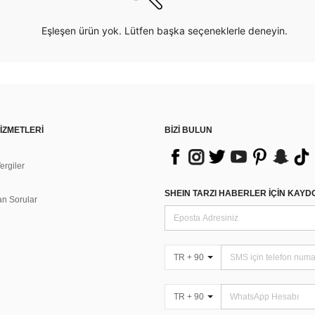
Eşleşen ürün yok. Lütfen başka seçeneklerle deneyin.
İZMETLERİ
BİZİ BULUN
rgiler
n
SHEIN TARZI HABERLER IÇIN KAY
an Sorular
TR + 90
TR + 90