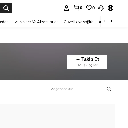
0
0
 to select.
Beden
Mücevher Ve Aksesuarlar
Güzellik ve sağlık
Ayakkabı
Ev T
Takip Et
97 Takipçiler