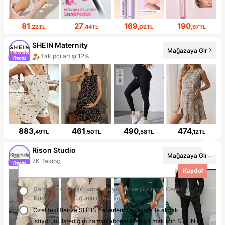
81
27
169
190
,22TL
,44TL
,02TL
,97TL
SHEIN Maternity
Mağazaya Gir
Takipçi artışı 12%
883
461
490
474
,49TL
,50TL
,58TL
,12TL
Rison Studio
Mağazaya Gir
7K Takipçi
Kaydol
Şartlar & Koşullar
'ı kabul ediyorum ve
Gizlilik & Çerez
Kuralları
'ı okuduğumu onaylıyorum.
Özel teklifler ve SHEIN haberlerini e-posta ile almak
istiyorum. İstediğim zaman abonelikten çıkmak için SHEIN ile