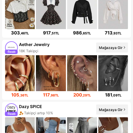
303
917
986
713
,46TL
,51TL
,65TL
,93TL
Aether Jewelry
Mağazaya Gir
18K Takipçi
105
117
200
181
,36TL
,98TL
,29TL
,09TL
Dazy SPICE
Mağazaya Gir
Takipçi artışı 10%