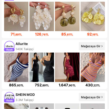
71
126
85
92
,89TL
,76TL
,61TL
,19TL
Allurite
Mağazaya Gir
140K Takipçi
865
752
1.647
430
,93TL
,89TL
,90TL
,22TL
SHEIN MOD
Mağazaya Gir
3.3M Takipçi