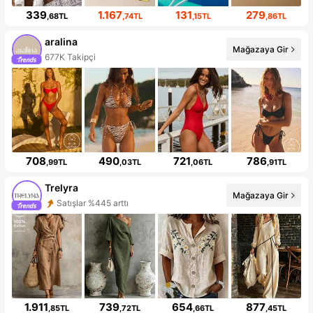
339
1.167
131
279
,68TL
,74TL
,15TL
,86TL
aralina
Mağazaya Gir
677K Takipçi
708
490
721
786
,99TL
,03TL
,06TL
,91TL
Trelyra
Mağazaya Gir
Satışlar %445 arttı
1.911
739
654
877
,85TL
,72TL
,66TL
,45TL