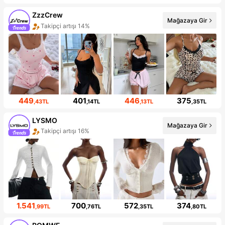
ZzzCrew
Mağazaya Gir
Takipçi artışı 14%
449
401
446
375
,43TL
,14TL
,13TL
,35TL
LYSMO
Mağazaya Gir
Takipçi artışı 16%
1.541
700
572
374
,99TL
,76TL
,35TL
,80TL