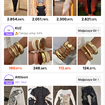
2.854
2.051
2.300
2.821
,06TL
,78TL
,91TL
,13TL
KUZ
Mağazaya Gir
Takipçi artışı 34%
190
248
112
124
,97TL
,58TL
,49TL
,57TL
Attitoon
Mağazaya Gir
99+ Yeni