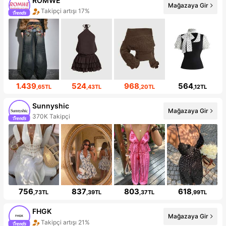
ROMWE
Mağazaya Gir
Takipçi artışı 17%
1.439
524
968
564
,65TL
,43TL
,20TL
,12TL
Sunnyshic
Mağazaya Gir
370K Takipçi
756
837
803
618
,73TL
,39TL
,37TL
,99TL
FHGK
Mağazaya Gir
Takipçi artışı 21%