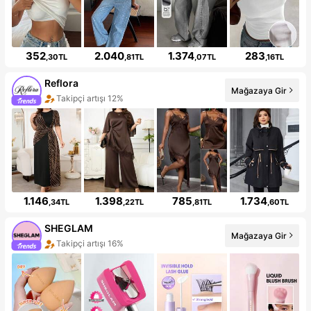
352
2.040
1.374
283
,30TL
,81TL
,07TL
,16TL
Reflora
Mağazaya Gir
Takipçi artışı 12%
1.146
1.398
785
1.734
,34TL
,22TL
,81TL
,60TL
SHEGLAM
Mağazaya Gir
Takipçi artışı 16%