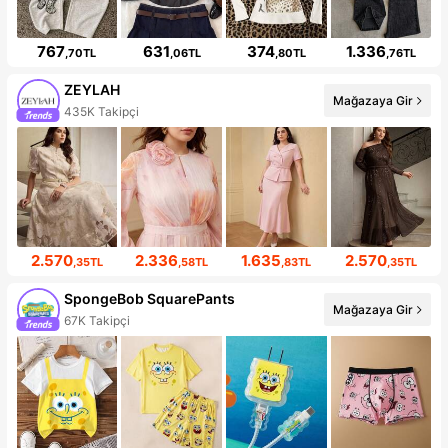
767
631
374
1.336
,70TL
,06TL
,80TL
,76TL
ZEYLAH
Mağazaya Gir
435K Takipçi
2.570
2.336
1.635
2.570
,35TL
,58TL
,83TL
,35TL
SpongeBob SquarePants
Mağazaya Gir
67K Takipçi