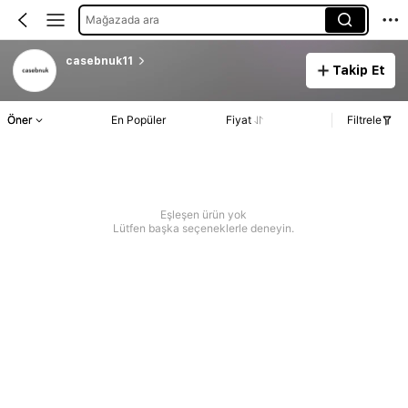
Mağazada ara
casebnuk11
Takip Et
Öner
En Popüler
Fiyat
Filtrele
Eşleşen ürün yok
Lütfen başka seçeneklerle deneyin.