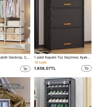
ine Monte Edilebilir Saklama Rafı, Saklama Dolabı, Yatak Odası, Oturma Odası, Ev Kullanımı, Tatil Hediyesi, Noel Hediyesi, Armağan
1 adet Kapaklı Toz Geçirmez Ayakkabı Rafı, Depolama Rafı, Yerden Tasarruf Sağlayan, Sağlam ve Şık, Kolay Montaj ve Sökülme, Taşınabilir, Oturma Odası, Yatak Odası, Giriş Holü, Ofis, Ev İçin Uygun, Çok Katlı Depolama, Tatil Hediyesi, Sevgililer Günü Hediyesi, Çocuk Hediyesi
18 kaldı
1.858,07TL