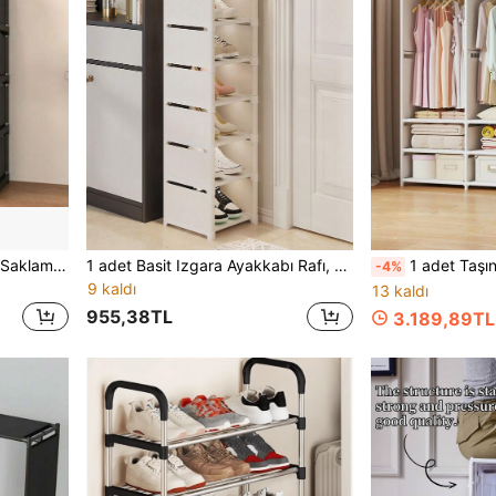
1 adet Toz Geçirmez Kapılı Saklama Dolabı, Gardırop, Ayakkabı Dolabı, Kitaplık, Çekmeceli, Alan Tasarrufu Sağlar, Sağlam, Şık, Kolay Monte Edilip Sökülebilir, Taşınabilir, Oturma Odası, Yatak Odası, Giriş, Ofis, Ev İçin Uygun, Çok Katlı Depolama, Tatil Hediyesi, Noel Hediyesi, Çocuk Hediyesi
1 adet Basit Izgara Ayakkabı Rafı, Montaj Gerektirmez, Alan Tasarrufu Sağlar, Minimalist, Toz Geçirmez, Sağlam, Şık, Kolay Sökülüp Takılabilir, Taşınabilir, Oturma Odası, Yatak Odası, Giriş, Ofis, Ev İçin Uygundur, Çok Katlı Depolama, Tatil Hediyesi, Çocuk Hediyesi
1 adet Taşınabilir Gardırop, Çok Fonksiyonlu Şık Gardırop, Toz Geçirmez, Bağımsız Ekran, Zem
-4%
9 kaldı
13 kaldı
955,38TL
3.189,89TL