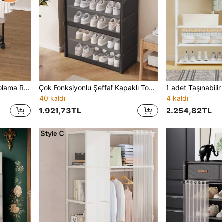
Döner 6 Tarafı Kıyafet Depolama Rafı, 6 Evrensel Tekerlekli Altıgen Hareketli Kurutma Rafı, 16mm Kalınlaştırılmış Metal Çubuk Ağır Hizmet, Siyah/Beyaz Seçenekli, Yatak Odası Balkon Çamaşır Odası Tüm Mevsimler Kıyafet Düzenleyici
Çok Fonksiyonlu Şeffaf Kapaklı Toz Geçirmez Ayakkabı Dolabı, Gardırop, Raflar, Ayakkabı Rafı, Ayakta Durabilen Teşhir Ünitesi, Özelleştirilebilir Montaj, Kitaplar İçin Yerden Durabilen Saklama Rafı, Yatak Odası, Oturma Odası, Ev, İç Mekan Depolama, Yatak Odası, Mutfak, Oturma Odası, Çalışma Odası, Ofis, Tatil Depolama, Sevgililer Günü Hediyesi
40 kaldı
4 kaldı
1.921,73TL
2.254,82TL