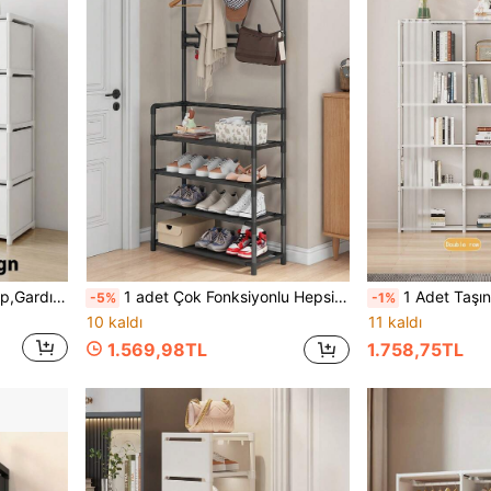
Gardırop;Taşınabilir Gardırop,Gardırop Düzenleyici,Sonbahar Dekorasyonu Ev Çok Fonksiyonlu,Küçük ve Orta Boy,Çekmeceli Küp Depolama Dolabı,Toz Geçirmez Gardırop,Depolama Rafı,Ayakkabı Rafı,Ayakkabı Dolabı,Ayaklı Sergileme,Kolay Montaj,Yerde Duran Depolama Rafı,Kitap Depolama Dolabı,Yatak Odası Oturma Odası Ev,İç Mekan Depolama İçin Uygun,Yatak Odası,Mutfak,Oturma Odası,Çalışma Odası,Ofis Depolama,Tatil Depolama,Tatil Hediyesi,Noel Hediyesi
1 adet Çok Fonksiyonlu Hepsi Bir Arada Portmanto, Ayakkabı Rafı, Saklama Rafı, Taşınabilir ve Kolay Montajlı, Oturma Odası, Giriş Holü, Yatak Odası, Çalışma Odası, Ofis İçin Uygun, Tatil Hediyeleri, Noel Hediyeleri, Çocuk Hediyeleri İçin Harika Bir Seçenek
1 Adet Taşınabilir Gardırop Organizer, Sonbahar Dekorlu Çok Fonksiyonlu Ev Depolama Rafı, Küçük-Orta Boy Küp Kitaplık, 31.5 İnç/15.7 İnç Genişli
-5%
-1%
10 kaldı
11 kaldı
1.569,98TL
1.758,75TL