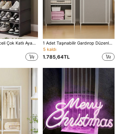
Perde ve Çekmeceli Çok Katlı Ayakkabılık, Büyük Kapasiteli Ayakkabı Dolabı, İç Mekan, Dış Mekan ve Ev Girişi İçin Uygun, İdeal Tatil Hediyesi, Noel Hediyesi ve Çocuk Hediyesi
1 Adet Taşınabilir Gardırop Düzenleyici, Toz Geçirmez Özellikli Çok Fonksiyonlu Moda Dolabı, Perdeli Ayaklı Sergileme ve Depolama Rafı, Yatak Odası ve Oturma Odası İçin Saklama Dolabı, Tatil Hediyesi, Noel Hediyesi, Çocuk Hediyesi, Yurt Odası
5 kaldı
1.785,64TL