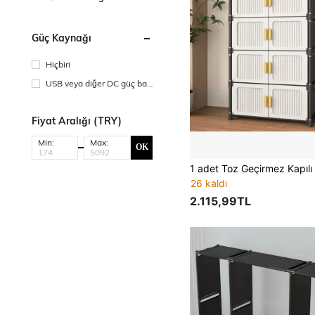
Güç Kaynağı
Hiçbiri
USB veya diğer DC güç bağ
lantısı
Fiyat Aralığı (TRY)
Min:
Max:
OK
26 kaldı
2.115,99TL