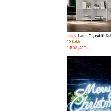
1 adet Taşınabilir Dolap, Çok Fonksiyonlu Küp Kitaplık Gardırop, 31,5"X15,7" Ayakta Durabilen Perdeli Giysi Düzenleyici, Yatak Odası, Oturma Odası, Mutfak, Ofis
-20%
15 kaldı
1.508,41TL