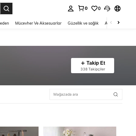
0
0
 to select.
Beden
Mücevher Ve Aksesuarlar
Güzellik ve sağlık
Ayakkabı
Ev T
Takip Et
338 Takipçiler