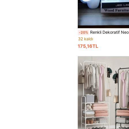
Renkli Dekoratif Neon Işıklar, LED Tabela, USB Güçlü, Taşınabilir ve Kolay Kullanım. Seçenekli İfadeler Arasında "Mutlu Noeller", "Aşk", "Doğum Günün Kutlu Olsun", "Hadi Partileyelim", "Benimle Evlen",
-20%
32 kaldı
175,16TL