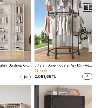
ğinde, Ayaklı Sergileme Rafı, Kolay Kurulum, Perdeli Kitap Depolama Dolabı, Yatak Odası, Oturma Odası, Mutfak, Çalışma Odası ve Ofis İçin İç Mekan Depolama, Tatil Depolama, Tatil Hediyesi, Noel Hediyesi
6 Tarafı Dönen Kıyafet Askılığı - Ağır Hizmet Tipi Altıgen Kazak Kurutma Askısı, 360° Tekerlekli, 16 mm Kalınlaştırılmış Metal Boru, Çamaşır Odası, Yatak Odası ve Balkon İçin Taşınabilir Giysi Sergileme Standı (Siyah/Beyaz)
19 kaldı
2.061,66TL