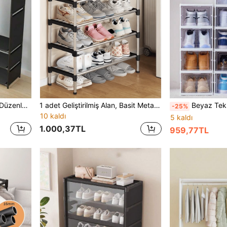
1 Adet Taşınabilir Gardırop Düzenleyici, Çok Fonksiyonlu Moda Dolabı, Toz Geçirmez, Ayaklı Sergileme, Yer Montajlı Depolama Rafı, Depolama Dolabı, Yatak Odası Oturma Odası Ev, Tatil Hediyesi, Noel Hediyesi, Çocuk Hediyesi
1 adet Geliştirilmiş Alan, Basit Metal Ayakkabı Rafı, Ayakkabı Saklama Rafı, Minimalist, Sağlam, Şık, Kolay Sökülüp Takılabilir, Taşınabilir, Oturma Odası, Yatak Odası, Giriş Holü, Ofis, Ev İçin Uygun, Çok Katlı Depolama, Tatil Hediyesi
Beyaz Tek Sıralı Plastik Ayakkabı Kutusu, Ayrılabilir ve Katlanabilir Ayakkabı Dolabı, Serbestçe Kombinl
-25%
10 kaldı
5 kaldı
1.000,37TL
959,77TL