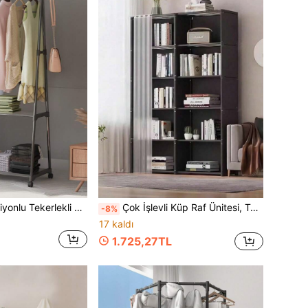
1 adet Çok Fonksiyonlu Tekerlekli Elbise Askısı, Tekerlekli Yer Standlı Elbise Askısı, Sağlam ve Taşınabilir, Şık, Kolay Montaj, Oturma Odası, Yatak Odası, Giriş, Ofis, Ev, Tatil ve Sevgililer Günü Hediyesi İçin Uygundur
Çok İşlevli Küp Raf Ünitesi, Taşınabilir Dolap Düzenleyici, Perdeli Bağımsız Sergi Rafı, Kitaplar İçin Depolama Dolabı, Yatak Odası, Oturma Odası, Mutfak, Ofis, Ev Dekoru, Tatil Hediyesi
-8%
17 kaldı
1.725,27TL