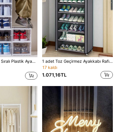
enebilir. Oturma Odası, Çalışma Odası, Yatak Odası ve Yurt Odası İçin Uygun. İdeal Depolama ve Noel Oda Dekorasyonu Tatil Hediyesi, Noel Hediyesi Olarak Mükemmel.
1 adet Toz Geçirmez Ayakkabı Rafı, Depolama Rafı, Yerden Tasarruf Sağlayan, Sağlam, Şık, Kolay Montaj/Demontaj, Taşınabilir, Oturma Odası, Yatak Odası, Giriş, Ofis, Ev İçin Uygun, Çok Katlı Depolama, Tatil/Noel Hediyesi
17 kaldı
1.071,16TL