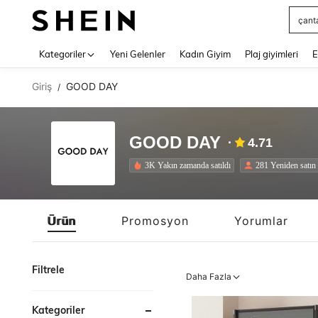
Squs
Use up 
Kategoriler
Yeni Gelenler
Kadın Giyim
Plaj giyimleri
E
Giriş
GOOD DAY
/
GOOD DAY
4.71
3K Yakın zamanda satıldı
281 Yeniden satın
Ürün
Promosyon
Yorumlar
Filtrele
Daha Fazla
Kategoriler