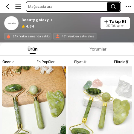
Mağazada ara
Beauty galaxy
Takip Et
317 Takipçiler
4.84
3.1K Yakın zamanda satıldı
451 Yeniden satın alma
Ürün
Yorumlar
Öner
En Popüler
Fiyat
Filtrele