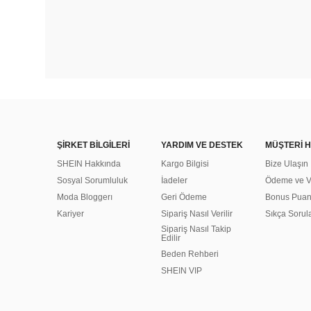
ŞİRKET BİLGİLERİ
YARDIM VE DESTEK
MÜŞTERİ H
SHEIN Hakkında
Kargo Bilgisi
Bize Ulaşın
Sosyal Sorumluluk
İadeler
Ödeme ve Ve
Moda Bloggerı
Geri Ödeme
Bonus Pua
Kariyer
Sipariş Nasıl Verilir
Sıkça Sorul
Sipariş Nasıl Takip
Edilir
Beden Rehberi
SHEIN VIP