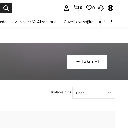
0
0
 to select.
Beden
Mücevher Ve Aksesuarlar
Güzellik ve sağlık
Ayakkabı
Ev T
Takip Et
Sıralama türü