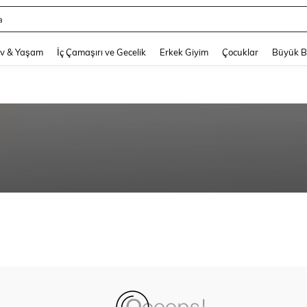
a
and down arrow keys to navigate search Son arama and Keşif Arama. Press Enter
v & Yaşam
İç Çamaşırı ve Gecelik
Erkek Giyim
Çocuklar
Büyük 