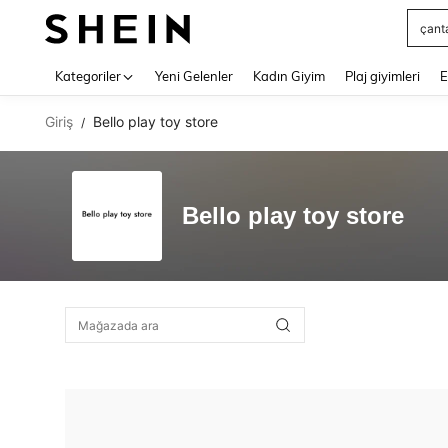
çant
Use up 
Kategoriler
Yeni Gelenler
Kadın Giyim
Plaj giyimleri
E
Giriş
Bello play toy store
/
Bello play toy store