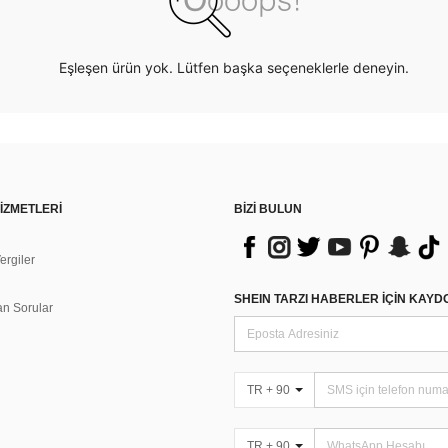
Eşleşen ürün yok. Lütfen başka seçeneklerle deneyin.
İZMETLERİ
BİZİ BULUN
rgiler
n
SHEIN TARZI HABERLER IÇIN KAY
an Sorular
TR + 90
TR + 90