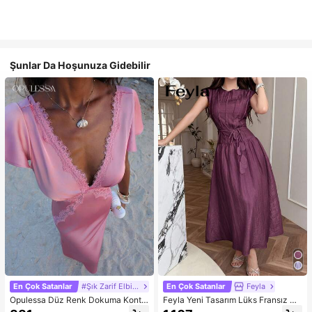
Şunlar Da Hoşunuza Gidebilir
En Çok Satanlar
#Şık Zarif Elbise
En Çok Satanlar
Feyla
Opulessa Düz Renk Dokuma Kontr
Feyla Yeni Tasarım Lüks Fransız Şı
ast Dantel V Yaka Kadın Elbisesi, İlk
k Romantik Mor Tatil Elbisesi